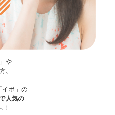
」
や
方、
「イボ」の
で人気の
へ！