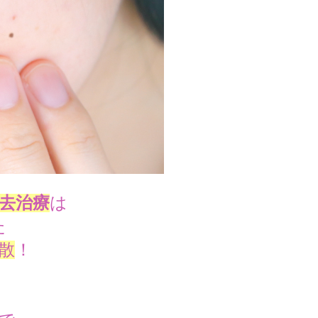
除去治療
は
た
散
！