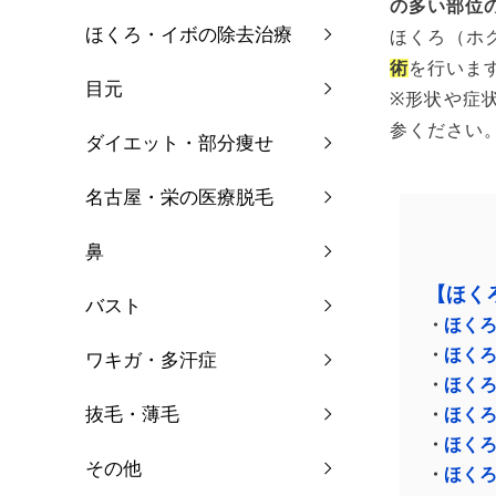
の多い部位
ほくろ・イボの除去治療
ほくろ（ホ
術
を行いま
目元
※形状や症
参ください
ダイエット・部分痩せ
名古屋・栄の医療脱毛
鼻
【ほく
バスト
・
ほく
・
ほく
ワキガ・多汗症
・
ほく
抜毛・薄毛
・
ほく
・
ほく
その他
・
ほく