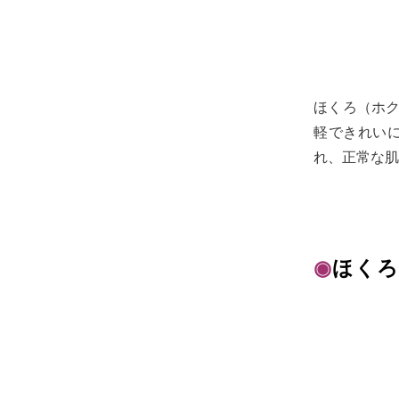
ほくろ（ホ
軽できれい
れ、正常な肌
◉
ほくろ