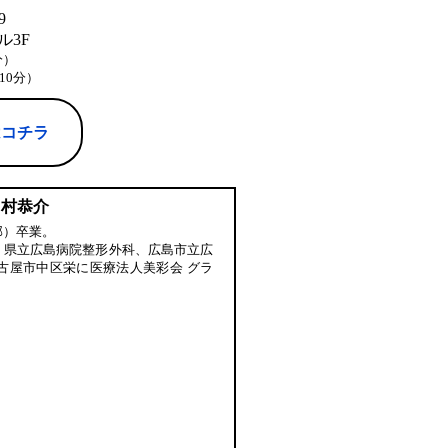
9
3F
分）
10分）
はコチラ
中村恭介
部）卒業。
、県立広島病院整形外科、広島市立広
古屋市中区栄に医療法人美彩会 グラ