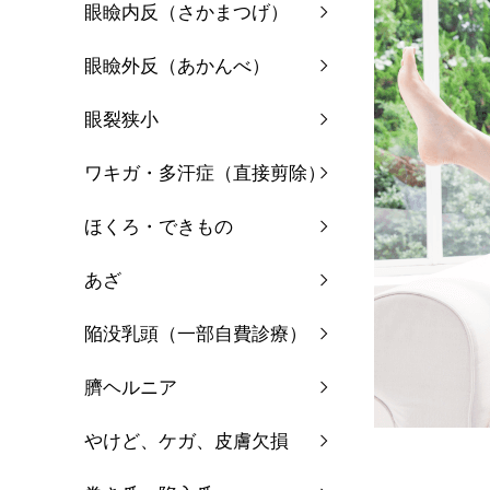
眼瞼内反（さかまつげ）
眼瞼外反（あかんべ）
眼裂狭小
ワキガ・多汗症（直接剪除）
ほくろ・できもの
あざ
陥没乳頭（一部自費診療）
臍ヘルニア
やけど、ケガ、皮膚欠損