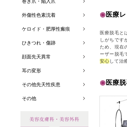
巻き爪・陥入爪
◉
医療レ
外傷性色素沈着
ケロイド・肥厚性瘢痕
医療脱毛と
しがちです
ひきつれ・傷跡
ため、現在
ーザー脱毛
顔面先天異常
安心
して治
耳の変形
◉
医療脱
その他先天性疾患
その他