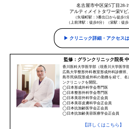
名古屋市中区栄5丁目28-1
アルティメイトタワー栄Vビル
（矢場町駅：3番出口から徒歩1
（上前津駅：徒歩8分）（栄駅：徒歩
▶︎ クリニック詳細・アクセス
監修：グランクリニック院長 
香川医科大学医学部（現香川大学医学
広島大学整形外科教室形成外科診療班
島市民病院形成外科の勤務を経て、名
ンクリニックを開院。
◯日本形成外科学会専門医
◯日本整形外科学会専門医
◯日本美容外科学会正会員
◯日本美容皮膚科学会正会員
◯日本抗加齢医学会正会員
◯日本抗加齢美容医療学会正会員
【詳しくはこちら】