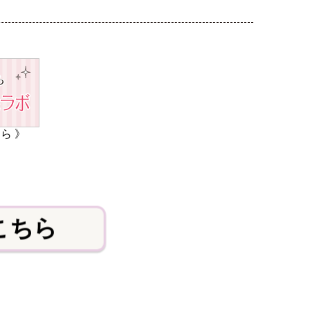
ら 》
こちら