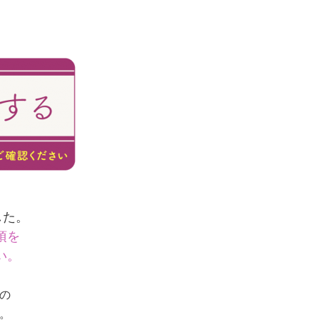
、
した。
項を
い。
の
。