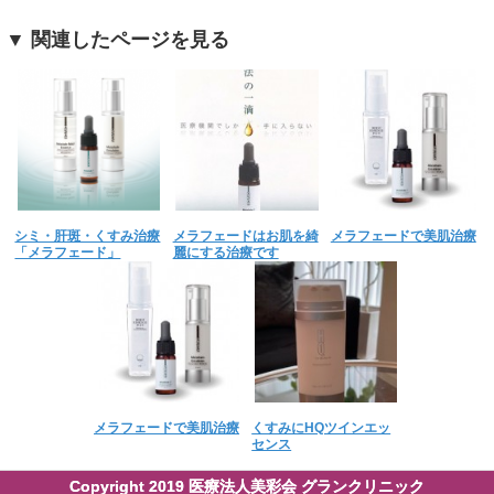
▼ 関連したページを見る
シミ・肝斑・くすみ治療
メラフェードはお肌を綺
メラフェードで美肌治療
「メラフェード」
麗にする治療です
メラフェードで美肌治療
くすみにHQツインエッ
センス
Copyright 2019 医療法人美彩会 グランクリニック