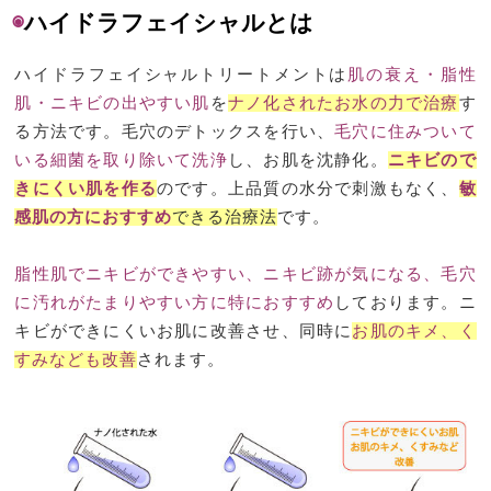
◉
ハイドラフェイシャルとは
ハイドラフェイシャルトリートメントは
肌の衰え・脂性
肌・ニキビの出やすい肌
を
ナノ化されたお水の力で治療
す
る方法です。毛穴のデトックスを行い、
毛穴に住みついて
いる細菌を取り除いて洗浄
し、お肌を沈静化。
ニキビので
きにくい肌を作る
のです。上品質の水分で刺激もなく、
敏
感肌の方におすすめ
できる治療法
です。
脂性肌でニキビができやすい、ニキビ跡が気になる、毛穴
に汚れがたまりやすい方に特におすすめ
しております。ニ
キビができにくいお肌に改善させ、同時に
お肌のキメ、く
すみなども改善
されます。