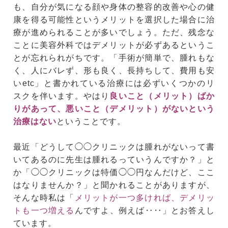
も、自分が気になる顔や身体の整容的改善や心の健
康を得る可能性というメリットを選択した場合に治
療が進められることが多いでしょう。ただ、残念な
ことに美容外科ではデメリットが必ずあるというこ
とが忘れられがちです。「手術が簡単で、腫れもな
く、人にバレず、形も良く、長持ちして、費用も安
いetc」と書かれている治療には必ずいくつかのリ
スクを伴います。やはり
良いこと（メリット）ばか
りがあって、悪いこと（デメリット）がないという
治療はない
ということです。
最近「どうして◯◯クリニックは腫れがないって書
いてあるのに先生は腫れるっていうんですか？」と
か「◯◯クリニックは特価◯◯円なんだけど、ここ
はなりませんか？」と聞かれることがありますが、
そんな時私は「
メリットが一つ多ければ、デメリッ
トも一つ増える
んですよ、例えば‥‥」とお答えし
ています。