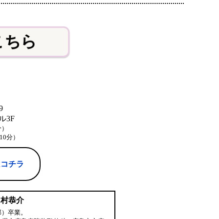
こちら
9
3F
分）
10分）
はコチラ
中村恭介
部）卒業。