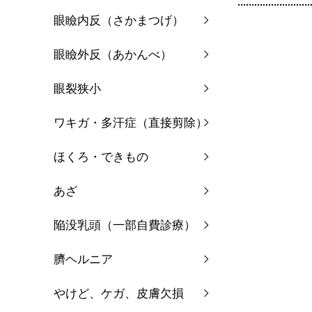
眼瞼内反（さかまつげ）
眼瞼外反（あかんべ）
眼裂狭小
ワキガ・多汗症（直接剪除）
ほくろ・できもの
あざ
陥没乳頭（一部自費診療）
臍ヘルニア
やけど、ケガ、皮膚欠損