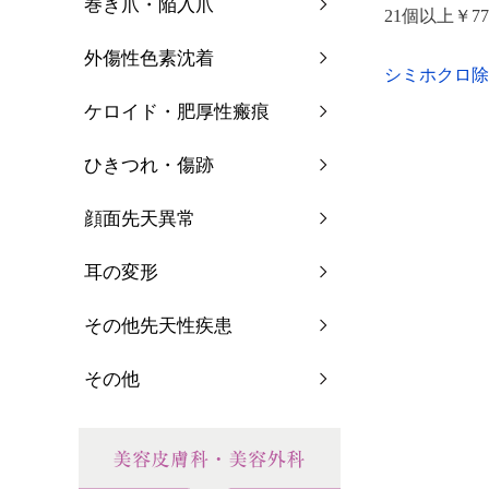
巻き爪・陥入爪
21個以上￥77
外傷性色素沈着
シミホクロ除
ケロイド・肥厚性瘢痕
ひきつれ・傷跡
顔面先天異常
耳の変形
その他先天性疾患
その他