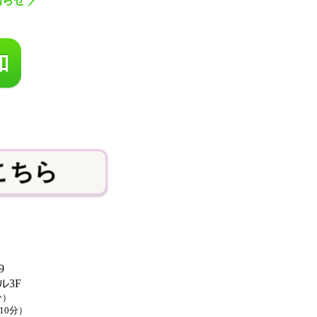
知らせ
／
こちら
9
3F
分）
10分）