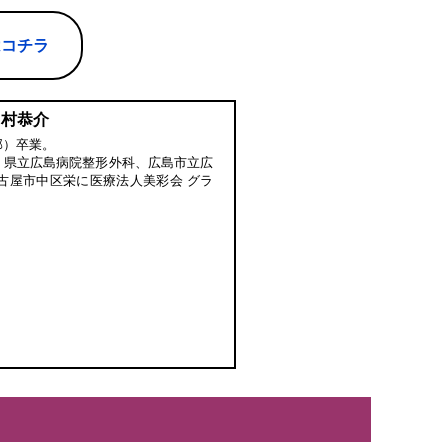
はコチラ
中村恭介
部）卒業。
、県立広島病院整形外科、広島市立広
古屋市中区栄に医療法人美彩会 グラ