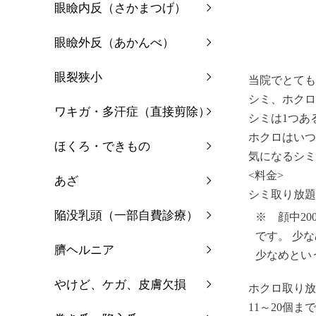
眼瞼内反（さかまつげ）
眼瞼外反（あかんべ）
眼裂狭小
当院でとても
シミ、ホクロ
ワキガ・多汗症（直接剪除）
シミは1つあ
ホクロはいつ
ほくろ・できもの
気になるシミ
<料金>
あざ
シミ取り放題⇒
陥没乳頭（一部自費診療）
※ 顔中2
です。 少な
臍ヘルニア
少なめとい
やけど、ケガ、皮膚欠損
ホクロ取り放題
11～20個まで