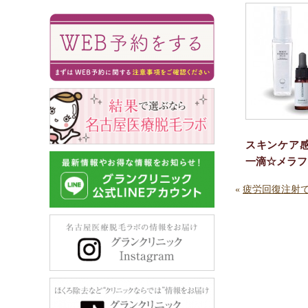
スキンケア
一滴☆メラフ
«
疲労回復注射