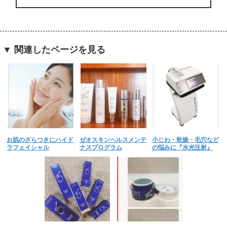
▼ 関連したページを見る
お肌のざらつきにハイド
ゼオスキンヘルスメンテ
小じわ・乾燥・毛穴など
ラフェイシャル
ナスプログラム
の悩みに『水光注射』