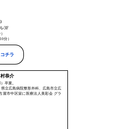
9
3F
分）
10分）
はコチラ
中村恭介
部）卒業。
、県立広島病院整形外科、広島市立広
古屋市中区栄に医療法人美彩会 グラ