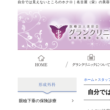
自分では見えないところのホクロ
｜
名古屋（栄）の美容
ホーム
＞
スタッ
自分で
眼瞼下垂の保険診療