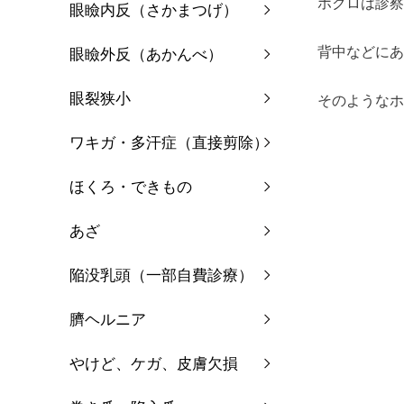
ホクロは診察
眼瞼内反（さかまつげ）
背中などにあ
眼瞼外反（あかんべ）
眼裂狭小
そのようなホ
ワキガ・多汗症（直接剪除）
ほくろ・できもの
あざ
陥没乳頭（一部自費診療）
臍ヘルニア
やけど、ケガ、皮膚欠損