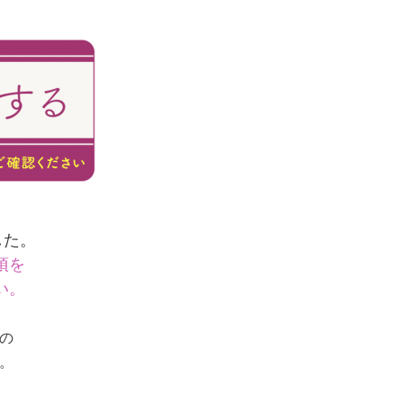
、
した。
項を
い。
の
。