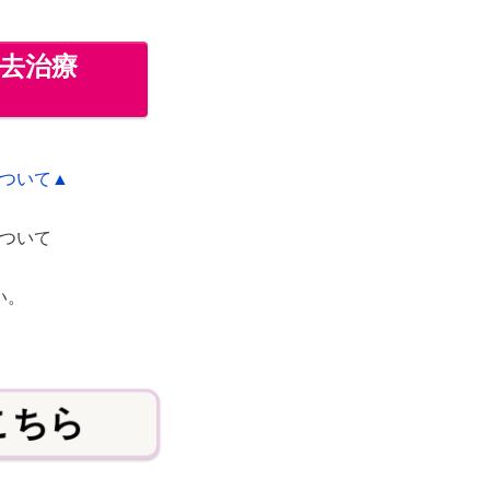
去治療
ついて▲
ついて
！
い。
こちら