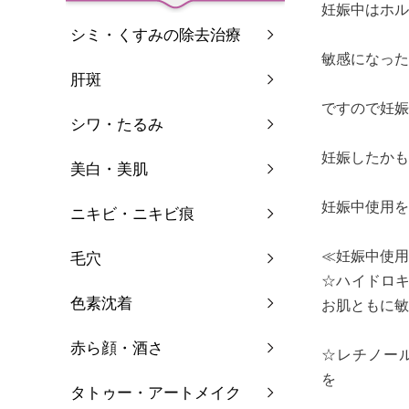
妊娠中はホル
シミ・くすみの除去治療
敏感になった
肝斑
ですので妊娠
シワ・たるみ
妊娠したかも
美白・美肌
妊娠中使用を
ニキビ・ニキビ痕
≪妊娠中使用
毛穴
☆ハイドロ
色素沈着
お肌ともに敏
赤ら顔・酒さ
☆レチノール
を 引き
タトゥー・アートメイク