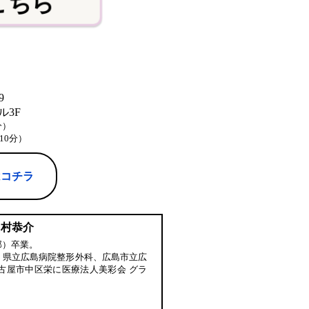
こちら
9
3F
分）
10分）
はコチラ
中村恭介
部）卒業。
、県立広島病院整形外科、広島市立広
古屋市中区栄に医療法人美彩会 グラ