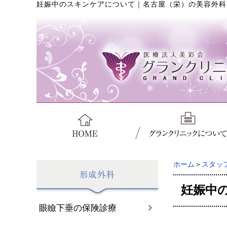
妊娠中のスキンケアについて
｜
名古屋（栄）の美容外科
ホーム
＞
スタッ
妊娠中
眼瞼下垂の保険診療