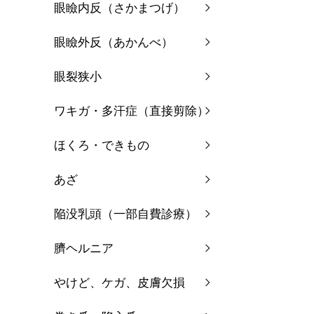
眼瞼内反（さかまつげ）
眼瞼外反（あかんべ）
眼裂狭小
ワキガ・多汗症（直接剪除）
ほくろ・できもの
あざ
陥没乳頭（一部自費診療）
臍ヘルニア
やけど、ケガ、皮膚欠損