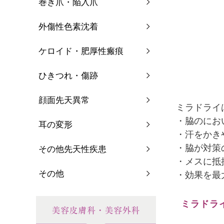
巻き爪・陥入爪
外傷性色素沈着
ケロイド・肥厚性瘢痕
ひきつれ・傷跡
顔面先天異常
ミラドライ
・脇のにお
耳の変形
・汗をかき
・脇が対策
その他先天性疾患
・メスに抵
その他
・効果を最
ミラドラ