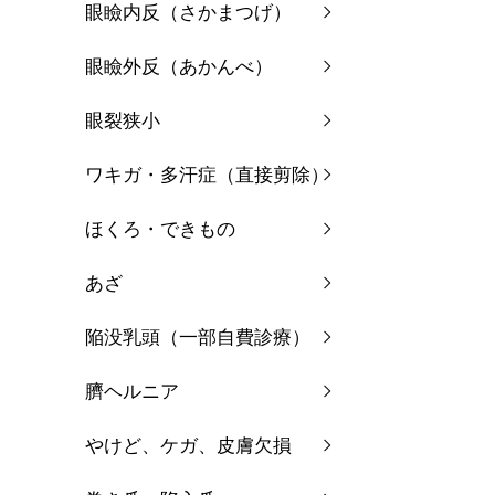
眼瞼内反（さかまつげ）
眼瞼外反（あかんべ）
眼裂狭小
ワキガ・多汗症（直接剪除）
ほくろ・できもの
あざ
陥没乳頭（一部自費診療）
臍ヘルニア
やけど、ケガ、皮膚欠損