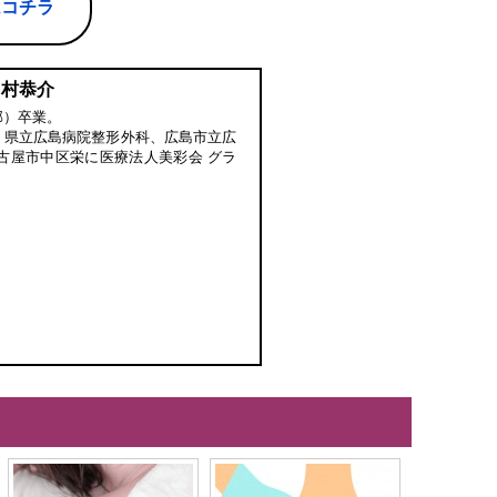
はコチラ
中村恭介
部）卒業。
、県立広島病院整形外科、広島市立広
古屋市中区栄に医療法人美彩会 グラ