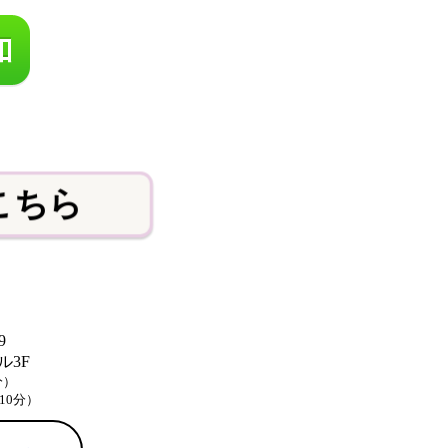
こちら
9
3F
分）
10分）