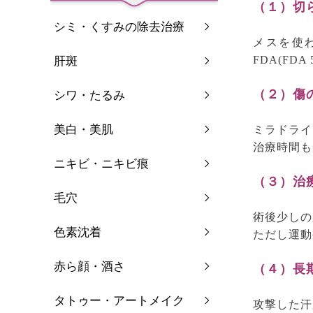
（１）切
シミ・くすみの除去治療
メスを使
FDA(FD
肝斑
（２）傷
シワ・たるみ
美白・美肌
ミラドライ
治療時間も
ニキビ・ニキビ痕
（３）治
毛穴
術後少しの
色素沈着
ただし運動
赤ら顔・酒さ
（４）長
タトゥー・アートメイク
攻撃した汗