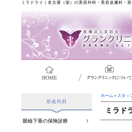
ミラドライ
｜
名古屋（栄）の美容外科・美容皮膚科・形
ホーム
＞
スタッ
ミラド
眼瞼下垂の保険診療