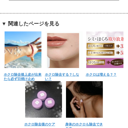
▼ 関連したページを見る
ホクロ除去後上皮が出来
ホクロ除去する？しな
ホクロは増える？？
たら必ず日焼け止め
い？
ホクロ除去後のケア
身体のホクロも除去でき