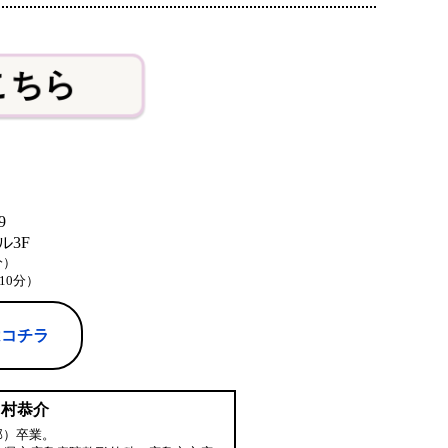
こちら
9
3F
分）
10分）
はコチラ
中村恭介
部）卒業。