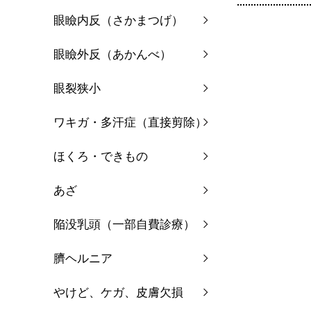
眼瞼内反（さかまつげ）
眼瞼外反（あかんべ）
眼裂狭小
ワキガ・多汗症（直接剪除）
ほくろ・できもの
あざ
陥没乳頭（一部自費診療）
臍ヘルニア
やけど、ケガ、皮膚欠損