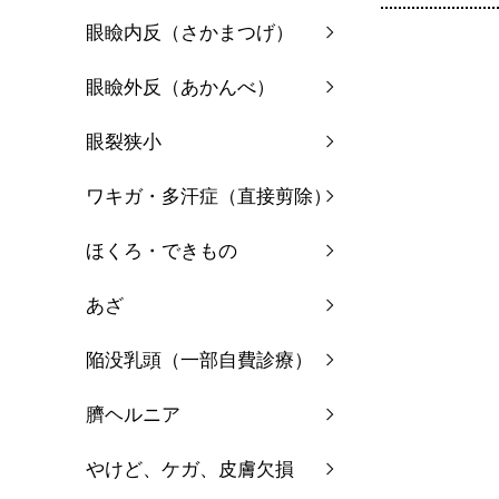
眼瞼内反（さかまつげ）
眼瞼外反（あかんべ）
眼裂狭小
ワキガ・多汗症（直接剪除）
ほくろ・できもの
あざ
陥没乳頭（一部自費診療）
臍ヘルニア
やけど、ケガ、皮膚欠損