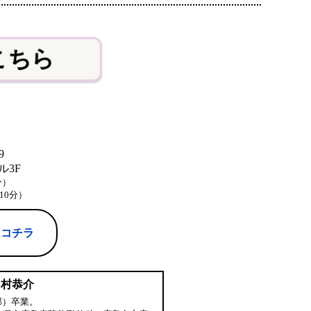
こちら
9
3F
分）
10分）
はコチラ
中村恭介
部）卒業。