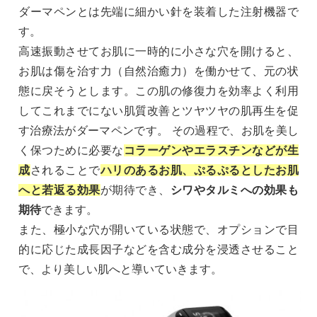
ダーマペンとは先端に細かい針を装着した注射機器で
す。
高速振動させてお肌に一時的に小さな穴を開けると、
お肌は傷を治す力（自然治癒力）を働かせて、元の状
態に戻そうとします。この肌の修復力を効率よく利用
してこれまでにない肌質改善とツヤツヤの肌再生を促
す治療法がダーマペンです。 その過程で、お肌を美し
く保つために必要な
コラーゲンやエラスチンなどが生
成
されることで
ハリのあるお肌、ぷるぷるとしたお肌
へと若返る効果
が期待でき、
シワやタルミへの効果も
期待
できます。
また、極小な穴が開いている状態で、オプションで目
的に応じた成長因子などを含む成分を浸透させること
で、より美しい肌へと導いていきます。