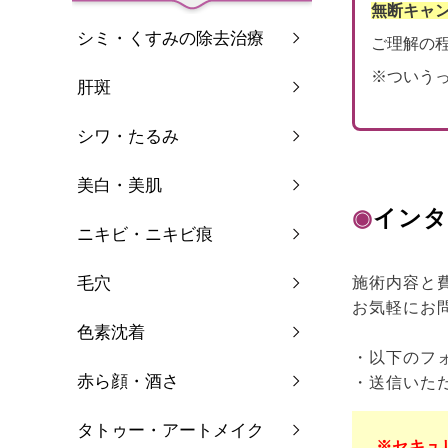
無断キャ
シミ・くすみの除去治療
ご理解の
※ついう
肝斑
シワ・たるみ
美白・美肌
◉
インタ
ニキビ・ニキビ痕
毛穴
施術内容と
お気軽にお
色素沈着
・以下のフ
赤ら顔・酒さ
・送信いた
タトゥー・アートメイク
※セキュ