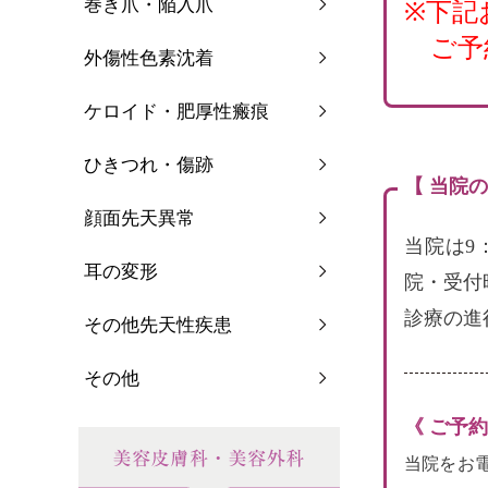
巻き爪・陥入爪
※下記
ご予
外傷性色素沈着
ケロイド・肥厚性瘢痕
ひきつれ・傷跡
【 当院
顔面先天異常
当院は9
耳の変形
院・受付
診療の進
その他先天性疾患
その他
《 ご予
当院をお