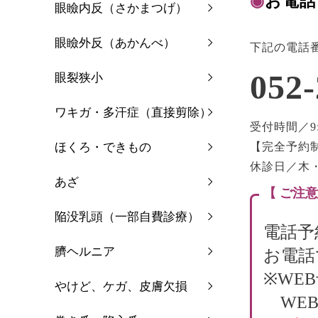
◉
お電話
眼瞼内反（さかまつげ）
眼瞼外反（あかんべ）
下記の電話
052-
眼裂狭小
ワキガ・多汗症（直接剪除）
受付時間／9:0
ほくろ・できもの
【完全予約
休診日／木
あざ
【 ご注意
陥没乳頭（一部自費診療）
電話予
臍ヘルニア
お電話
※WE
やけど、ケガ、皮膚欠損
WEB