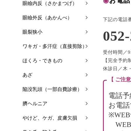
◉
お電話
眼瞼内反（さかまつげ）
眼瞼外反（あかんべ）
下記の電話
052-
眼裂狭小
ワキガ・多汗症（直接剪除）
受付時間／9:0
ほくろ・できもの
【完全予約
休診日／木
あざ
【 ご注意
陥没乳頭（一部自費診療）
電話予
臍ヘルニア
お電話
※WE
やけど、ケガ、皮膚欠損
WEB