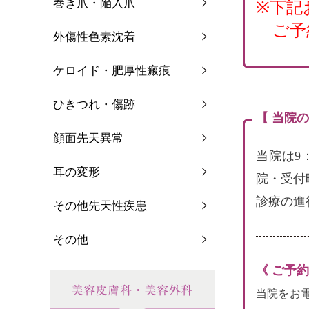
巻き爪・陥入爪
※下記
ご予
外傷性色素沈着
ケロイド・肥厚性瘢痕
ひきつれ・傷跡
【 当院
顔面先天異常
当院は9
耳の変形
院・受付
診療の進
その他先天性疾患
その他
《 ご予
当院をお