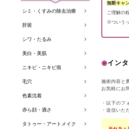
無断キャ
シミ・くすみの除去治療
ご理解の
※ついう
肝斑
シワ・たるみ
美白・美肌
◉
インタ
ニキビ・ニキビ痕
毛穴
施術内容と
お気軽にお
色素沈着
・以下のフ
赤ら顔・酒さ
・送信いた
タトゥー・アートメイク
※セキュ