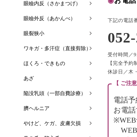
◉
お電話
眼瞼内反（さかまつげ）
眼瞼外反（あかんべ）
下記の電話
052-
眼裂狭小
ワキガ・多汗症（直接剪除）
受付時間／9:0
ほくろ・できもの
【完全予約
休診日／木
あざ
【 ご注意
陥没乳頭（一部自費診療）
電話予
臍ヘルニア
お電話
※WE
やけど、ケガ、皮膚欠損
WEB