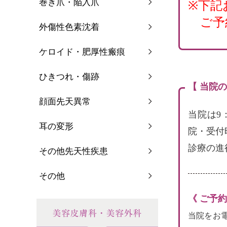
巻き爪・陥入爪
※下記
ご予
外傷性色素沈着
ケロイド・肥厚性瘢痕
ひきつれ・傷跡
【 当院
顔面先天異常
当院は9
耳の変形
院・受付
診療の進
その他先天性疾患
その他
《 ご予
当院をお