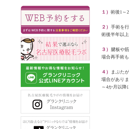
１）
術後1～
２）
手術を
術後半年以上
３）
腱板や
場合再手術も
４）
まぶた
場合がありま
～4か月以降