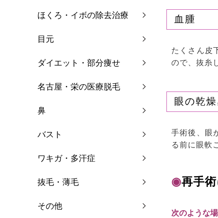
ほくろ・イボの除去治療
血腫
目元
たくさん皮
ダイエット・部分痩せ
ので、抜糸
名古屋・栄の医療脱毛
眼の乾燥
鼻
手術後、眼
バスト
る前に眼軟
ワキガ・多汗症
◉
再手術
抜毛・薄毛
その他
次のような場