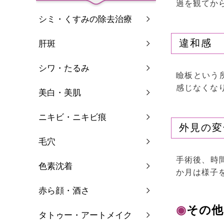
過を観てか
シミ・くすみの除去治療
違和感
肝斑
シワ・たるみ
瞼板という
感じなくな
美白・美肌
ニキビ・ニキビ痕
外見の変
毛穴
手術後、時
色素沈着
か月は様子
赤ら顔・酒さ
◉
その他
タトゥー・アートメイク