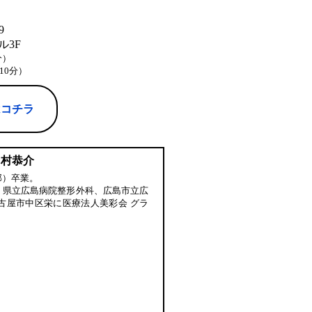
9
3F
分）
10分）
はコチラ
中村恭介
部）卒業。
、県立広島病院整形外科、広島市立広
古屋市中区栄に医療法人美彩会 グラ