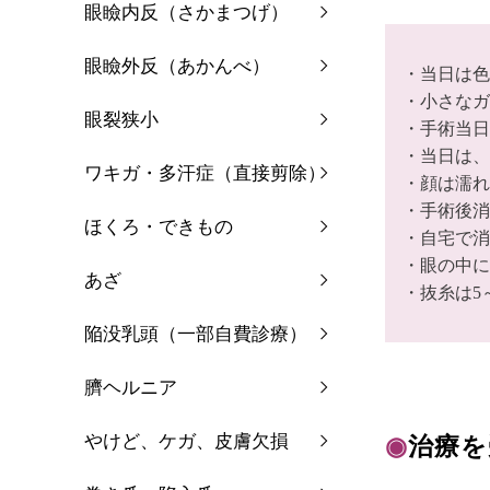
眼瞼内反（さかまつげ）
眼瞼外反（あかんべ）
・当日は色
・小さなガ
眼裂狭小
・手術当日
・当日は、
ワキガ・多汗症（直接剪除）
・顔は濡れ
・手術後消
ほくろ・できもの
・自宅で消
・眼の中に
あざ
・抜糸は5
陥没乳頭（一部自費診療）
臍ヘルニア
やけど、ケガ、皮膚欠損
◉
治療を