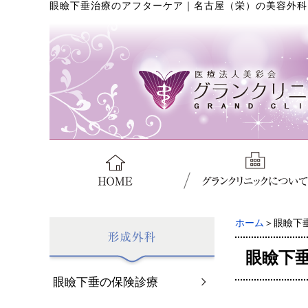
眼瞼下垂治療のアフターケア
｜
名古屋（栄）の美容外科
ホーム
＞眼瞼下
眼瞼下
眼瞼下垂の保険診療