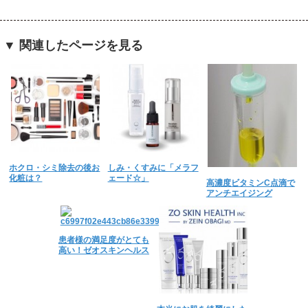
▼ 関連したページを見る
ホクロ・シミ除去の後お
しみ・くすみに「メラフ
化粧は？
ェード☆」
高濃度ビタミンC点滴で
アンチエイジング
患者様の満足度がとても
高い！ゼオスキンヘルス