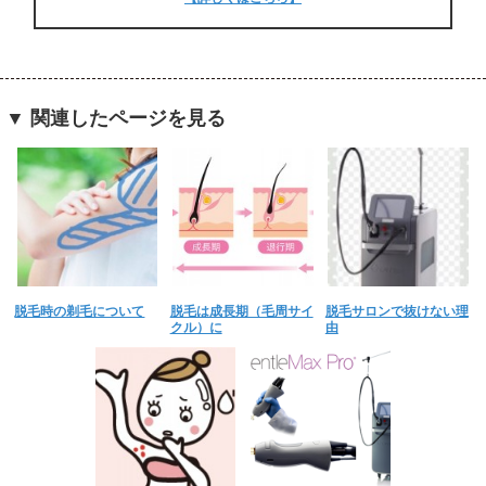
▼ 関連したページを見る
脱毛時の剃毛について
脱毛は成長期（毛周サイ
脱毛サロンで抜けない理
クル）に
由