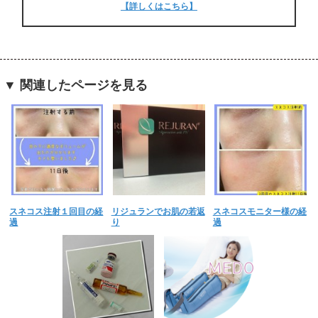
【詳しくはこちら】
▼ 関連したページを見る
スネコス注射１回目の経
リジュランでお肌の若返
スネコスモニター様の経
過
り
過