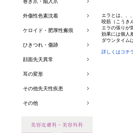
巻き爪・陥入爪
エラとは、、
外傷性色素沈着
咬筋（こうき
エラの張りが
ケロイド・肥厚性瘢痕
効果には個人
ダウンタイム
ひきつれ・傷跡
詳しくはコチ
顔面先天異常
耳の変形
その他先天性疾患
その他