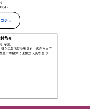
分）
10分）
はコチラ
中村恭介
部）卒業。
、県立広島病院整形外科、広島市立広
古屋市中区栄に医療法人美彩会 グラ