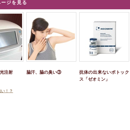
ページを見る
光注射
脇汗、脇の臭い③
抗体の出来ないボトック
ス「ゼオミン」
強い！？