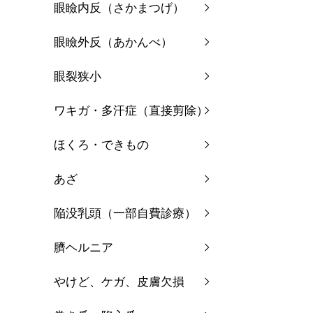
眼瞼内反（さかまつげ）
眼瞼外反（あかんべ）
眼裂狭小
ワキガ・多汗症（直接剪除）
ほくろ・できもの
あざ
陥没乳頭（一部自費診療）
臍ヘルニア
やけど、ケガ、皮膚欠損