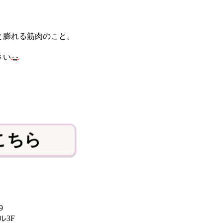
と膨れる筋肉のこと。
さい
こちら
9
3F