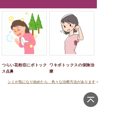
つらい花粉症にボトック
ワキボトックスの保険治
ス点鼻
療
シミが気になり始めたら…色々な治療方法があります
»