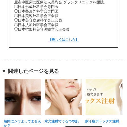
屋市中区栄に医療法人美彩会 グランクリニックを開院。
◯日本形成外科学会専門医
◯日本整形外科学会専門医
◯日本美容外科学会正会員
◯日本美容皮膚科学会正会員
◯日本抗加齢医学会正会員
◯日本抗加齢美容医療学会正会員
【詳しくはこちら】
▼ 関連したページを見る
眉間にシワよってません
水光注射でうるつや肌
多汗症ボトックス注射
か？