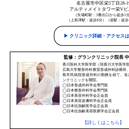
名古屋市中区栄5丁目28-1
アルティメイトタワー栄Vビル
（矢場町駅：3番出口から徒歩1
（上前津駅：徒歩8分）（栄駅：徒歩
▶︎ クリニック詳細・アクセス
監修：グランクリニック院長 
香川医科大学医学部（現香川大学医学
広島大学整形外科教室形成外科診療班
島市民病院形成外科の勤務を経て、名
ンクリニックを開院。
◯日本形成外科学会専門医
◯日本整形外科学会専門医
◯日本美容外科学会正会員
◯日本美容皮膚科学会正会員
◯日本抗加齢医学会正会員
◯日本抗加齢美容医療学会正会員
【詳しくはこちら】