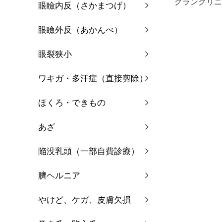
グランクリニ
眼瞼内反（さかまつげ）
眼瞼外反（あかんべ）
眼裂狭小
ワキガ・多汗症（直接剪除）
ほくろ・できもの
あざ
陥没乳頭（一部自費診療）
臍ヘルニア
やけど、ケガ、皮膚欠損