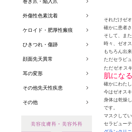
巻き爪・陥入爪
外傷性色素沈着
それだけゼオ
確かに患者さ
ケロイド・肥厚性瘢痕
そして、また
時々、ゼオス
ひきつれ・傷跡
もちろん出来
顔面先天異常
ただセラピュ
ただゼオス
耳の変形
肌にな
確かにわたし
その他先天性疾患
今はゼオスキ
身体は乾燥
その他
です。
マスクしてい
セラピューテ
グランクリニ