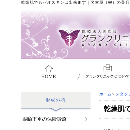
乾燥肌でもゼオスキンは出来ます
｜
名古屋（栄）の美容
ホーム
＞
スタッ
乾燥肌
眼瞼下垂の保険診療