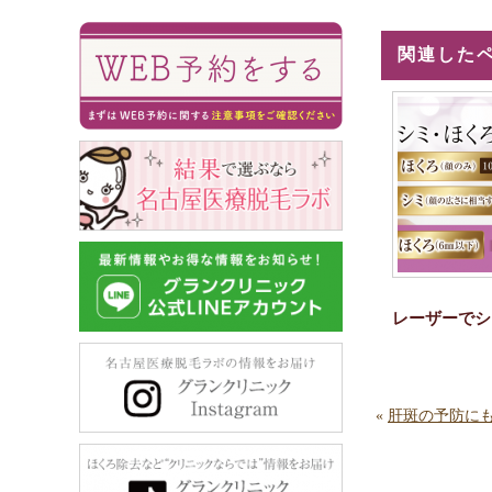
関連した
レーザーでシ
«
肝斑の予防に