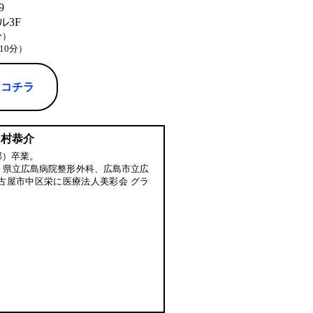
9
3F
分）
10分）
はコチラ
中村恭介
部）卒業。
、県立広島病院整形外科、広島市立広
古屋市中区栄に医療法人美彩会 グラ