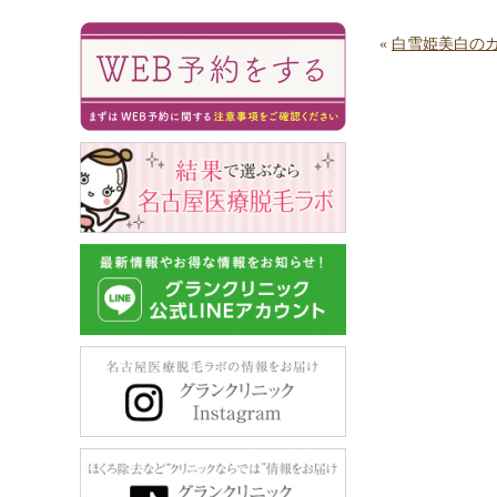
«
白雪姫美白の