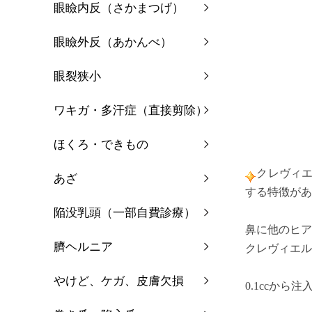
眼瞼内反（さかまつげ）
眼瞼外反（あかんべ）
眼裂狭小
ワキガ・多汗症（直接剪除）
ほくろ・できもの
クレヴィ
あざ
する特徴があ
陥没乳頭（一部自費診療）
鼻に他のヒア
臍ヘルニア
クレヴィエル
やけど、ケガ、皮膚欠損
0.1ccから