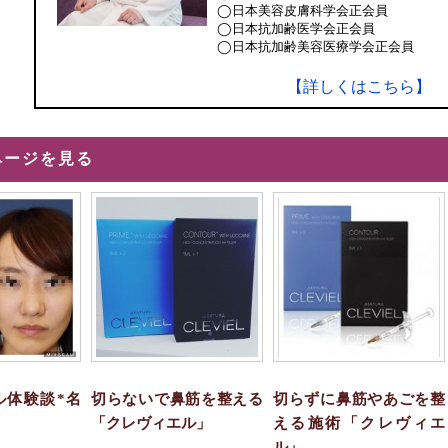
◯日本美容皮膚科学会正会員
◯日本抗加齢医学会正会員
◯日本抗加齢美容医療学会正会員
【詳しくはこちら】
ページを見る
ル体験談*名
切らないで鼻筋を整える
切らずに鼻筋やあごを整
「クレヴィエル」
える施術「クレヴィエ
ル」