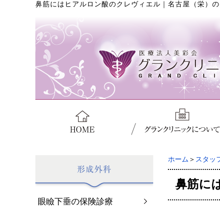
鼻筋にはヒアルロン酸のクレヴィエル
｜
名古屋（栄）の
ホーム
＞
スタッ
鼻筋に
眼瞼下垂の保険診療