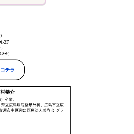
9
3F
分）
10分）
はコチラ
中村恭介
部）卒業。
、県立広島病院整形外科、広島市立広
古屋市中区栄に医療法人美彩会 グラ