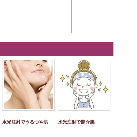
水光注射でうるつや肌
水光注射で艶☆肌