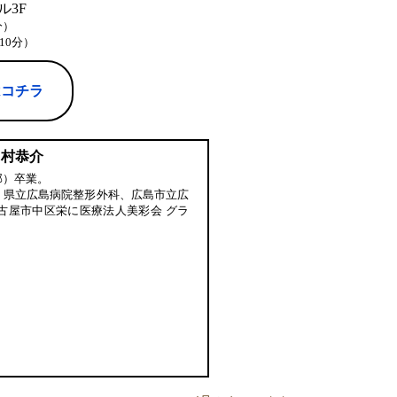
3F
分）
10分）
はコチラ
中村恭介
部）卒業。
、県立広島病院整形外科、広島市立広
古屋市中区栄に医療法人美彩会 グラ