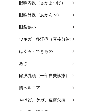
眼瞼内反（さかまつげ）
眼瞼外反（あかんべ）
眼裂狭小
ワキガ・多汗症（直接剪除）
ほくろ・できもの
あざ
陥没乳頭（一部自費診療）
臍ヘルニア
やけど、ケガ、皮膚欠損