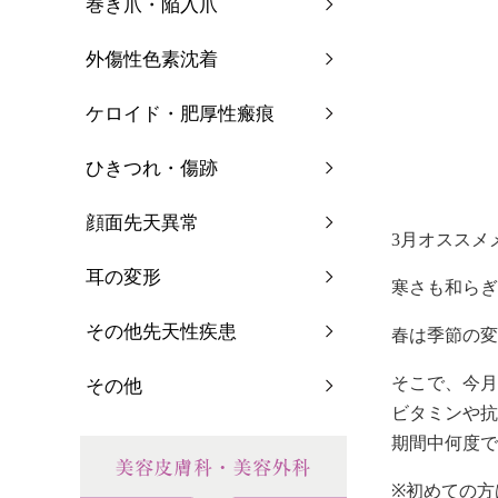
巻き爪・陥入爪
外傷性色素沈着
ケロイド・肥厚性瘢痕
ひきつれ・傷跡
顔面先天異常
3月オススメメ
耳の変形
寒さも和らぎ
その他先天性疾患
春は季節の変
そこで、今月
その他
ビタミンや抗
期間中何度で
※初めての方