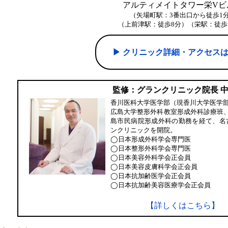
アルティメイトタワー栄Vビル
（矢場町駅：3番出口から徒歩1
（上前津駅：徒歩8分）（栄駅：徒歩
▶︎ クリニック詳細・アクセス
監修：グランクリニック院長 
香川医科大学医学部（現香川大学医学
広島大学整形外科教室形成外科診療班
島市民病院形成外科の勤務を経て、名
ンクリニックを開院。
◯日本形成外科学会専門医
◯日本整形外科学会専門医
◯日本美容外科学会正会員
◯日本美容皮膚科学会正会員
◯日本抗加齢医学会正会員
◯日本抗加齢美容医療学会正会員
【詳しくはこちら】