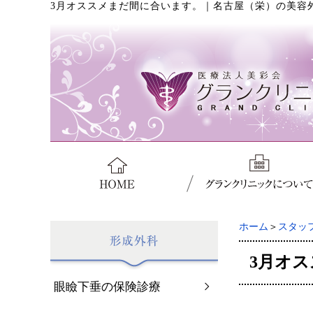
3月オススメまだ間に合います。
｜
名古屋（栄）の美容
ホーム
＞
スタッ
3月オ
眼瞼下垂の保険診療