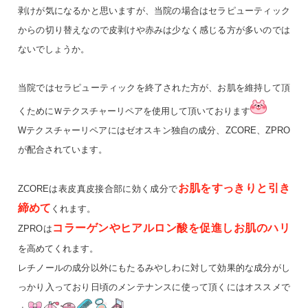
剥けが気になるかと思いますが、当院の場合はセラピューティック
からの切り替えなので皮剥けや赤みは少なく感じる方が多いのでは
ないでしょうか。
当院ではセラピューティックを終了された方が、お肌を維持して頂
くためにＷテクスチャーリペアを使用して頂いております
Wテクスチャーリペアにはゼオスキン独自の成分、ZCORE、ZPRO
が配合されています。
お肌をすっきりと引き
ZCOREは表皮真皮接合部に効く成分で
締めて
く
れます。
コラーゲンやヒアルロン酸を促進しお肌のハリ
ZPROは
を高めてくれます。
レチノールの成分以外にもたるみやしわに対して効果的な成分がし
っかり入っており日頃のメンテナンスに使って頂くにはオススメで