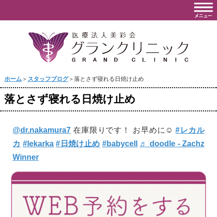
ホーム
＞
スタッフブログ
＞落とさず寝れる日焼け止め
落とさず寝れる日焼け止め
@dr.nakamura7
在庫限りです！ お早めに☺️
#レカル
カ
#lekarka
#日焼け止め
#babycell
♬ doodle - Zachz
Winner