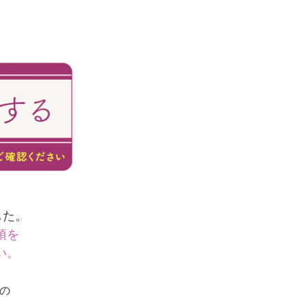
、
した。
項を
い。
の