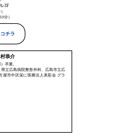
3F
分）
10分）
はコチラ
中村恭介
部）卒業。
、県立広島病院整形外科、広島市立広
古屋市中区栄に医療法人美彩会 グラ