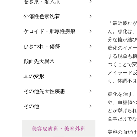
巻き爪・陥入爪
外傷性色素沈着
「最近疲れ
ケロイド・肥厚性瘢痕
ん。糖化は
分な糖が結び
ひきつれ・傷跡
糖化のイメ
する現象も
顔面先天異常
つくことで変
メイラード反
耳の変形
り、体調不良
その他先天性疾患
糖化を治す
や、血糖値
その他
どが挙げられ
食事だけでな
美容の面だけ