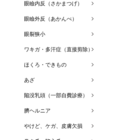
眼瞼内反（さかまつげ）
眼瞼外反（あかんべ）
眼裂狭小
ワキガ・多汗症（直接剪除）
ほくろ・できもの
あざ
陥没乳頭（一部自費診療）
臍ヘルニア
やけど、ケガ、皮膚欠損