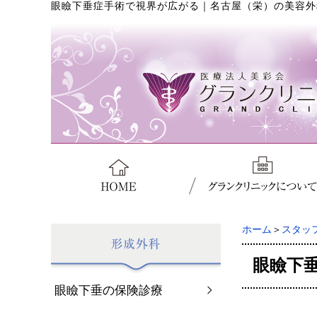
眼瞼下垂症手術で視界が広がる
｜
名古屋（栄）の美容外
ホーム
＞
スタッ
眼瞼下
眼瞼下垂の保険診療