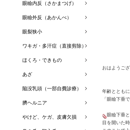
眼瞼内反（さかまつげ）
眼瞼外反（あかんべ）
眼裂狭小
ワキガ・多汗症（直接剪除）
ほくろ・できもの
おはようござ
あざ
陥没乳頭（一部自費診療）
年齢とともに
「眼瞼下垂で
臍ヘルニア
眼瞼下垂と
やけど、ケガ、皮膚欠損
目を開いた時