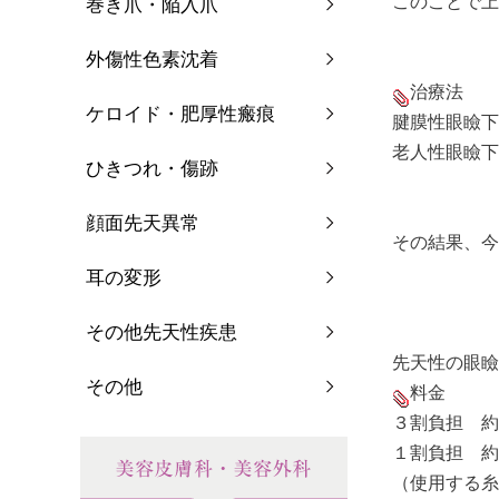
このことで上
巻き爪・陥入爪
外傷性色素沈着
治療法
ケロイド・肥厚性瘢痕
腱膜性眼瞼下
老人性眼瞼下
ひきつれ・傷跡
顔面先天異常
その結果、今
耳の変形
その他先天性疾患
先天性の眼瞼
その他
料金
３割負担 約50
１割負担 約1
（使用する糸