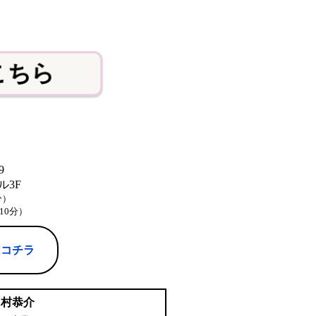
こちら
9
3F
分）
10分）
はコチラ
中村恭介