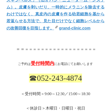
スキンヘルス」（旧オバジ・ニューダーム・システ
ム）。皮膚を剥いだり、一時的にメラニンを除去する
わけではなく、真皮内の皮膚を作る幼若細胞を基から
若返らせる方法で、見た目だけでなく細胞レベルから
の改善回復を目指します。
grand-clinic.com
＝＝
＝＝＝＝＝＝＝＝＝＝＝＝＝＝＝＝＝＝
受付時間内
ご予約は
にお電話にてお願いします
☎
052-243-4874
＜受付時間＞
9:00
～
12:30
／
15:00
～
18:30
＜休診日＞木曜日・日曜日・祝日