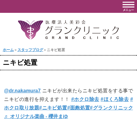
ホーム
＞
スタッフブログ
＞ニキビ処置
ニキビ処置
@dr.nakamura7
ニキビが出来たらニキビ処置をする事で
ニキビの進行を抑えます！！
#ホクロ除去
#ほくろ除去
#
ホクロ取り放題
#ニキビ処置
#面皰処置
#グランクリニック
♬ オリジナル楽曲 - 櫻井まゆ