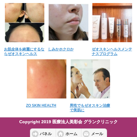
お肌全体を綺麗にするな
しみかホクロか
ゼオスキンヘルスメンテ
らゼオスキンヘルス
ナスプログラム
ZO SKIN HEALTH
男性でもゼオスキン治療
で美肌に
Copyright 2019 医療法人美彩会 グランクリニック
パネル
ホーム
メール