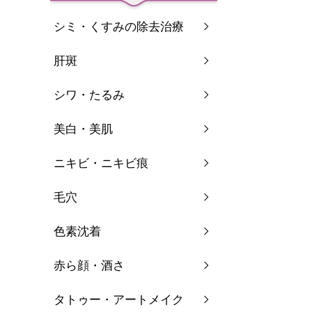
シミ・くすみの除去治療
肝斑
ダ
ニ
シワ・たるみ
美白
疲
美白・美肌
二
リ
ニキビ・ニキビ痕
プ
毛穴
色素沈着
赤ら顔・酒さ
タトゥー・アートメイク
オプ