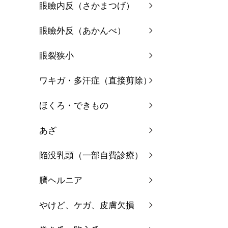
眼瞼内反（さかまつげ）
眼瞼外反（あかんべ）
『寝
眼裂狭小
『
ワキガ・多汗症（直接剪除）
『美
ほくろ・できもの
『二
あざ
陥没乳頭（一部自費診療）
臍ヘルニア
やけど、ケガ、皮膚欠損