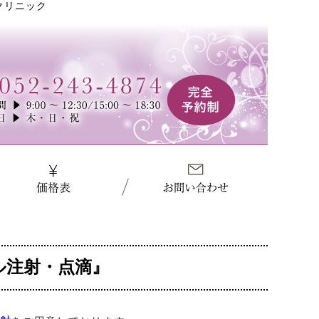
クリニック
』
ル注射・点滴』