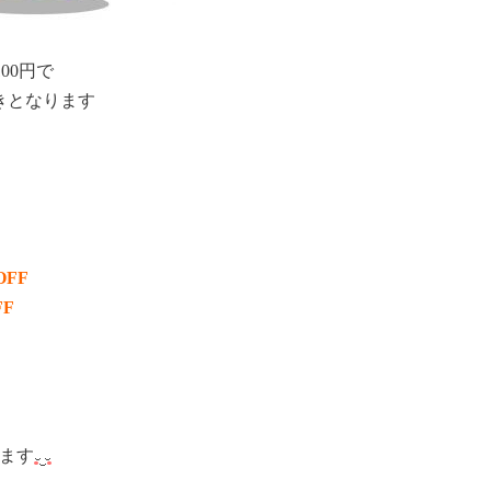
00円で
きとなります
OFF
F
ます