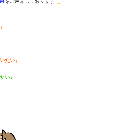
射
をご用意しております
』
い』
い』