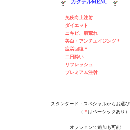
カクテルMENU
免疫向上注射
イエット
キビ、肌荒れ
・アンチエイジング＊
労回復＊
日酔い
フレッシュ
レミアム注射
スタンダード・スペシャルからお選び
（
＊
はベーシックあり）
ションで追加も可能