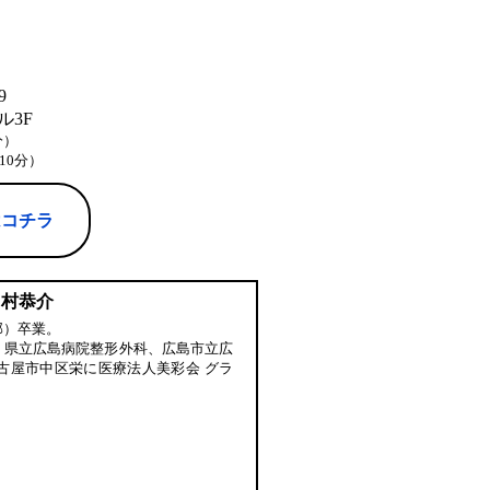
9
3F
分）
10分）
はコチラ
中村恭介
部）卒業。
、県立広島病院整形外科、広島市立広
古屋市中区栄に医療法人美彩会 グラ