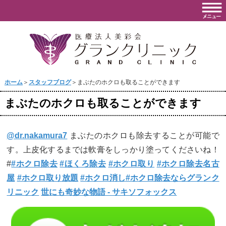
ホーム
＞
スタッフブログ
＞まぶたのホクロも取ることができます
まぶたのホクロも取ることができます
@dr.nakamura7
まぶたのホクロも除去することが可能で
す。上皮化するまでは軟膏をしっかり塗ってくださいね！
#
#ホクロ除去
#ほくろ除去
#ホクロ取り
#ホクロ除去名古
屋
#ホクロ取り放題
#ホクロ消し
#ホクロ除去ならグランク
リニック
世にも奇妙な物語 - サキソフォックス