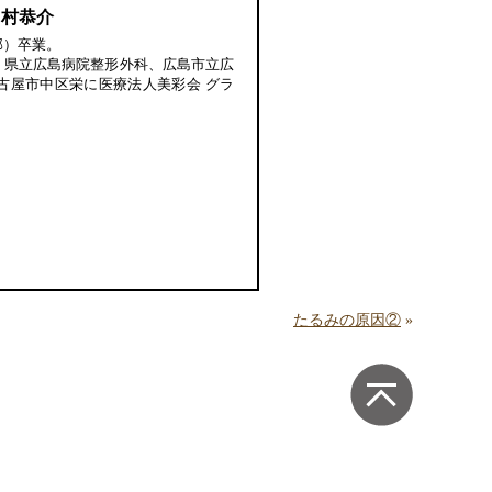
中村恭介
部）卒業。
、県立広島病院整形外科、広島市立広
古屋市中区栄に医療法人美彩会 グラ
たるみの原因②
»