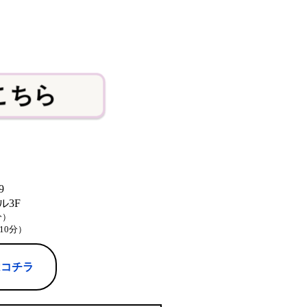
こちら
9
3F
分）
10分）
はコチラ