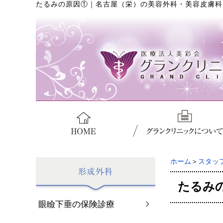
たるみの原因①
｜
名古屋（栄）の美容外科・美容皮膚科
ホーム
＞
スタッ
たるみ
眼瞼下垂の保険診療