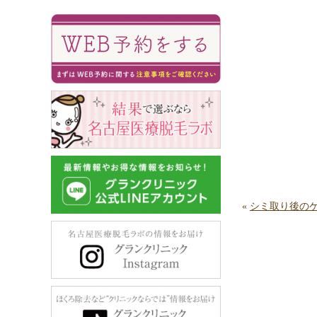
«
シミ取り後の