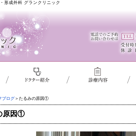
・形成外科 グランクリニック
フブログ
＞たるみの原因①
の原因①