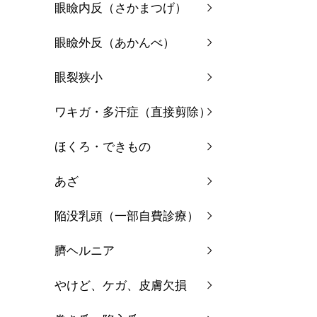
眼瞼内反（さかまつげ）
眼瞼外反（あかんべ）
眼裂狭小
ワキガ・多汗症（直接剪除）
ほくろ・できもの
あざ
陥没乳頭（一部自費診療）
臍ヘルニア
やけど、ケガ、皮膚欠損