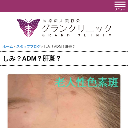
ホーム
＞
スタッフブログ
＞しみ？ADM？肝斑？
しみ？ADM？肝斑？