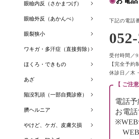
◉
お電話
眼瞼内反（さかまつげ）
眼瞼外反（あかんべ）
下記の電話
052-
眼裂狭小
ワキガ・多汗症（直接剪除）
受付時間／9:0
ほくろ・できもの
【完全予約
休診日／木
あざ
【 ご注意
陥没乳頭（一部自費診療）
電話予
臍ヘルニア
お電話
※WE
やけど、ケガ、皮膚欠損
WEB