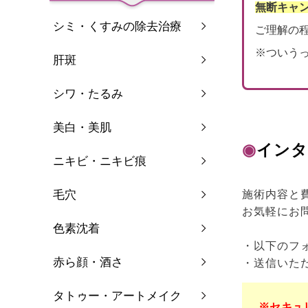
無断キャ
シミ・くすみの除去治療
ご理解の
※ついう
肝斑
シワ・たるみ
美白・美肌
◉
インタ
ニキビ・ニキビ痕
毛穴
施術内容と
お気軽にお
色素沈着
・以下のフ
赤ら顔・酒さ
・送信いた
タトゥー・アートメイク
※セキュ