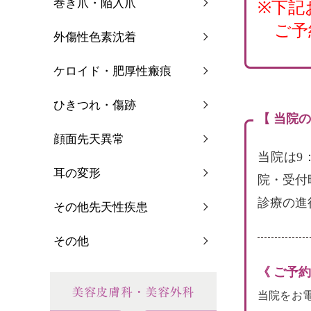
巻き爪・陥入爪
※下記
ご予
外傷性色素沈着
ケロイド・肥厚性瘢痕
ひきつれ・傷跡
【 当院
顔面先天異常
当院は9
耳の変形
院・受付
診療の進
その他先天性疾患
その他
《 ご予
当院をお