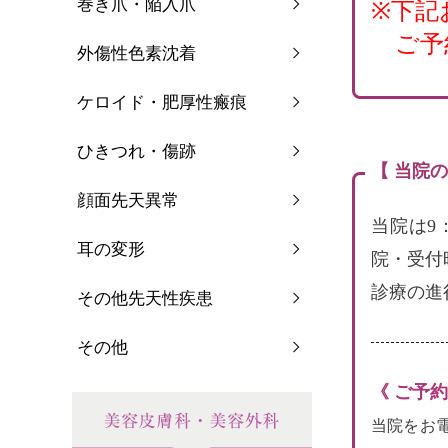
巻き爪・陥入爪
※下記
ご予
外傷性色素沈着
ケロイド・肥厚性瘢痕
ひきつれ・傷跡
【 当院
顔面先天異常
当院は9
耳の変形
院・受付
診療の進
その他先天性疾患
その他
《 ご予
当院をお