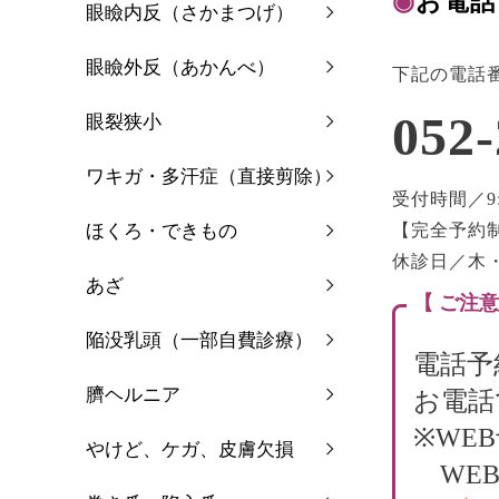
◉
お電話
眼瞼内反（さかまつげ）
眼瞼外反（あかんべ）
下記の電話
052-
眼裂狭小
ワキガ・多汗症（直接剪除）
受付時間／9:0
ほくろ・できもの
【完全予約
休診日／木
あざ
【 ご注意
陥没乳頭（一部自費診療）
電話予
臍ヘルニア
お電話
※WE
やけど、ケガ、皮膚欠損
WEB