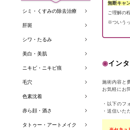
無断キャ
シミ・くすみの除去治療
ご理解の
※ついう
肝斑
シワ・たるみ
美白・美肌
◉
インタ
ニキビ・ニキビ痕
毛穴
施術内容と
お気軽にお
色素沈着
・以下のフ
赤ら顔・酒さ
・送信いた
タトゥー・アートメイク
※セキュ